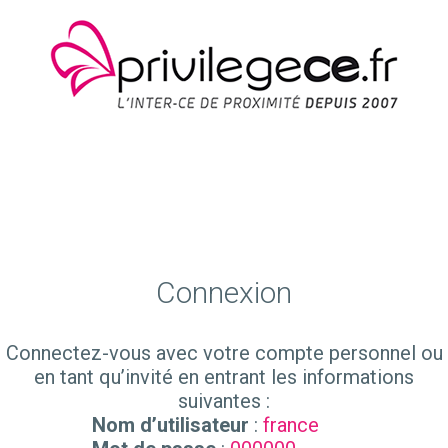
Aller
au
contenu
MENU
Connexion
Connectez-vous avec votre compte personnel ou
en tant qu’invité en entrant les informations
suivantes :
Nom d’utilisateur
:
france